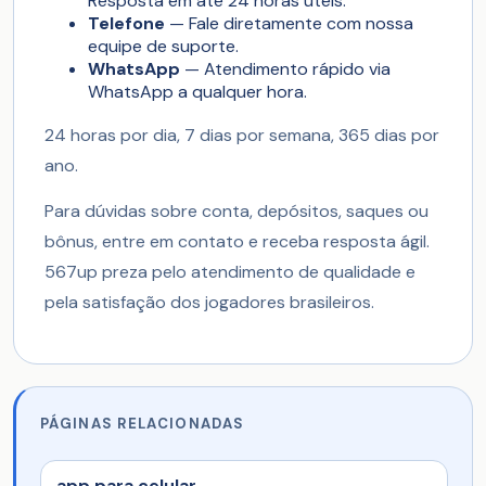
Resposta em até 24 horas úteis.
Telefone
— Fale diretamente com nossa
equipe de suporte.
WhatsApp
— Atendimento rápido via
WhatsApp a qualquer hora.
24 horas por dia, 7 dias por semana, 365 dias por
ano.
Para dúvidas sobre conta, depósitos, saques ou
bônus, entre em contato e receba resposta ágil.
567up preza pelo atendimento de qualidade e
pela satisfação dos jogadores brasileiros.
PÁGINAS RELACIONADAS
app para celular