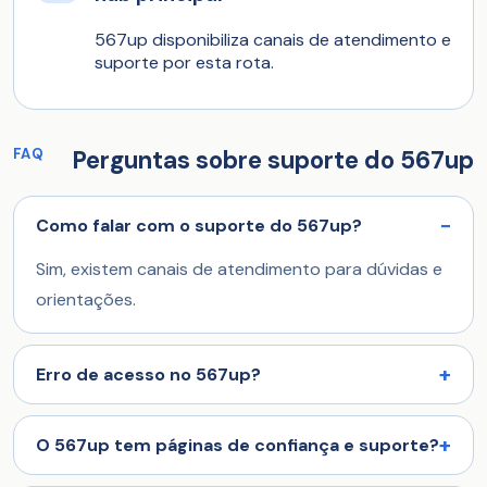
567up disponibiliza canais de atendimento e
suporte por esta rota.
FAQ
Perguntas sobre suporte do 567up
Como falar com o suporte do 567up?
Sim, existem canais de atendimento para dúvidas e
orientações.
Erro de acesso no 567up?
O 567up tem páginas de confiança e suporte?