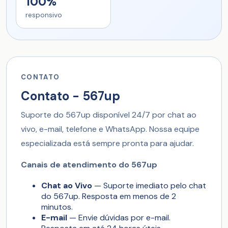
100%
responsivo
CONTATO
Contato - 567up
Suporte do 567up disponível 24/7 por chat ao
vivo, e-mail, telefone e WhatsApp. Nossa equipe
especializada está sempre pronta para ajudar.
Canais de atendimento do 567up
Chat ao Vivo
— Suporte imediato pelo chat
do 567up. Resposta em menos de 2
minutos.
E-mail
— Envie dúvidas por e-mail.