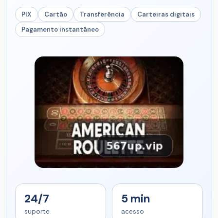
PIX
Cartão
Transferência
Carteiras digitais
Pagamento instantâneo
24/7
5 min
suporte
acesso