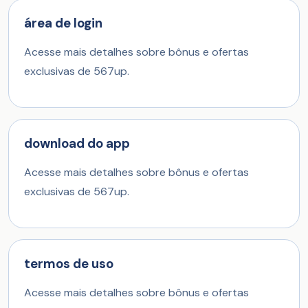
área de login
Acesse mais detalhes sobre bônus e ofertas
exclusivas de 567up.
download do app
Acesse mais detalhes sobre bônus e ofertas
exclusivas de 567up.
termos de uso
Acesse mais detalhes sobre bônus e ofertas