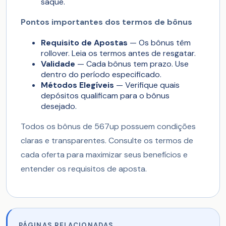
saque.
Pontos importantes dos termos de bônus
Requisito de Apostas
— Os bônus têm
rollover. Leia os termos antes de resgatar.
Validade
— Cada bônus tem prazo. Use
dentro do período especificado.
Métodos Elegíveis
— Verifique quais
depósitos qualificam para o bônus
desejado.
Todos os bônus de 567up possuem condições
claras e transparentes. Consulte os termos de
cada oferta para maximizar seus benefícios e
entender os requisitos de aposta.
PÁGINAS RELACIONADAS