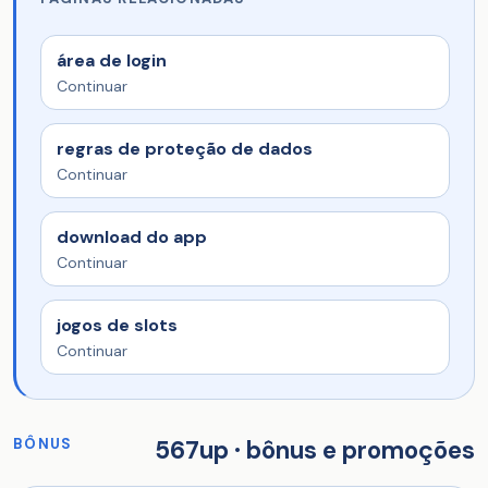
área de login
Continuar
regras de proteção de dados
Continuar
download do app
Continuar
jogos de slots
Continuar
BÔNUS
567up · bônus e promoções