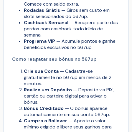
Comece com saldo extra.
Rodadas Grátis
— Giros sem custo em
slots selecionados do 567up.
Cashback Semanal
— Recupere parte das
perdas com cashback todo início de
semana.
Programa VIP
— Acumule pontos e ganhe
benefícios exclusivos no 567up.
Como resgatar seu bônus no 567up
Crie sua Conta
— Cadastre-se
gratuitamente no 567up em menos de 2
minutos.
Realize um Depósito
— Deposite via PIX,
cartão ou carteira digital para ativar o
bônus.
Bônus Creditado
— O bônus aparece
automaticamente em sua conta 567up.
Cumpra o Rollover
— Aposte o valor
mínimo exigido e libere seus ganhos para